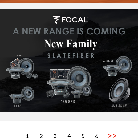
>>
1
2
3
4
5
6