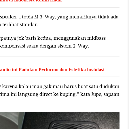
ama di Indonesia Resmi Hadir
peaker Utopia M 3-Way, yang menariknya tidak ada
 terlihat standar.
epatnya jok baris kedua, menggunakan midbass
 kompensasi suara dengan sistem 2-Way.
dio ini Padukan Performa dan Estetika Instalasi
y karena kalau mau gak mau harus buat satu dudukan
tima ini langsung direct ke kuping.” kata Jupe, sapaan