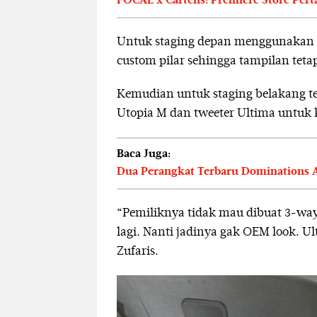
FOCAL x Cartens: Premiere Store Pert
Untuk staging depan menggunakan s
custom pilar sehingga tampilan tetap
Kemudian untuk staging belakang t
Utopia M dan tweeter Ultima untuk
Baca Juga:
Dua Perangkat Terbaru Dominations Au
“Pemiliknya tidak mau dibuat 3-wa
lagi. Nanti jadinya gak OEM look. Ul
Zufaris.