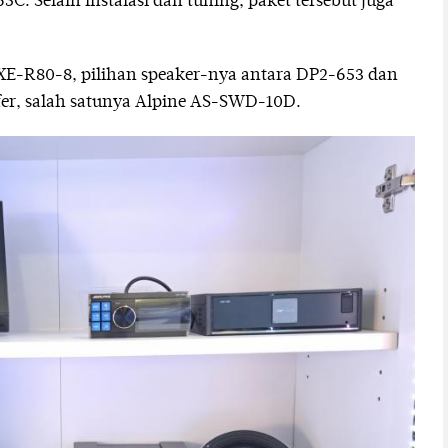
. Selain instalasi dan tuning, paket tersebut juga
XE-R80-8, pilihan speaker-nya antara DP2-653 dan
r, salah satunya Alpine AS-SWD-10D.