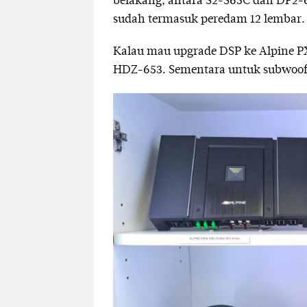
belakang, antara S2-S65C dan DP2-65C
sudah termasuk peredam 12 lembar.
Kalau mau upgrade DSP ke Alpine P
HDZ-653. Sementara untuk subwoofe