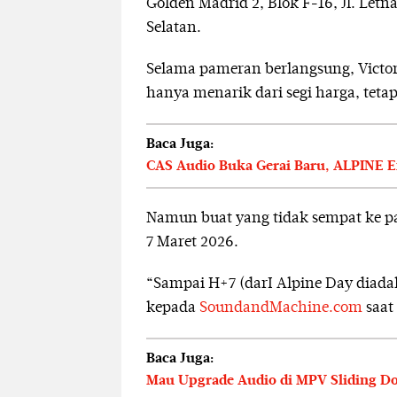
Golden Madrid 2, Blok F-16, Jl. Let
Selatan.
Selama pameran berlangsung, Victo
hanya menarik dari segi harga, teta
Baca Juga:
CAS Audio Buka Gerai Baru, ALPINE Ex
Namun buat yang tidak sempat ke pa
7 Maret 2026.
“Sampai H+7 (darI Alpine Day diadak
kepada
SoundandMachine.com
saat 
Baca Juga:
Mau Upgrade Audio di MPV Sliding Door