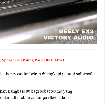
Speaker ini Paling Pas di BYD Atto 1
rjenis city car ini belum dilengkapi peranti subwoofer
an Bangbass 80 bagi Sobat Sound yang
dalam di mobilnya, tanpa ribet dalam