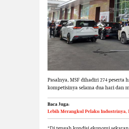
Pasalnya, MSF dihadiri 274 pesert
kompetisinya selama dua hari dan m
Baca Juga:
Lebih Merangkul Pelaku Industrinya,
“Di tengah kondisi ekonomi sekara