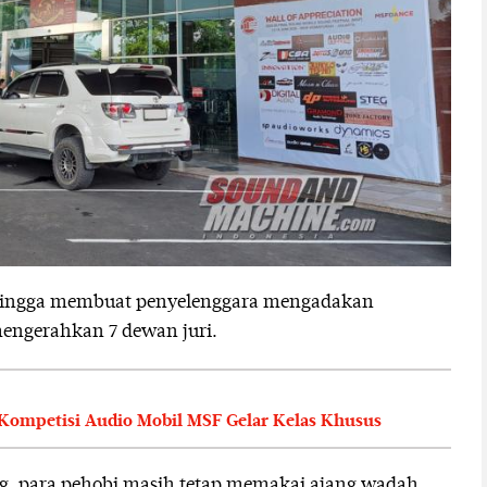
a hingga membuat penyelenggara mengadakan
engerahkan 7 dewan juri.
 Kompetisi Audio Mobil MSF Gelar Kelas Khusus
ng, para pehobi masih tetap memakai ajang wadah