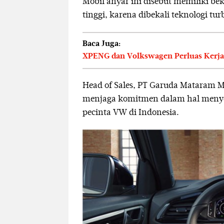
Mobil anyar ini disebut memiliki b
tinggi, karena dibekali teknologi tur
Baca Juga:
XPENG dan Volkswagen Perluas Kerjas
Head of Sales, PT Garuda Mataram
menjaga komitmen dalam hal menye
pecinta VW di Indonesia.