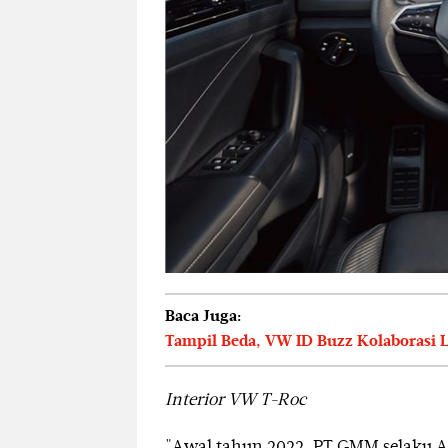
Baca Juga:
Tampil Beda, VW ID Buzz Kolaborasi L
Interior VW T-Roc
"Awal tahun 2022, PT GMM selaku 