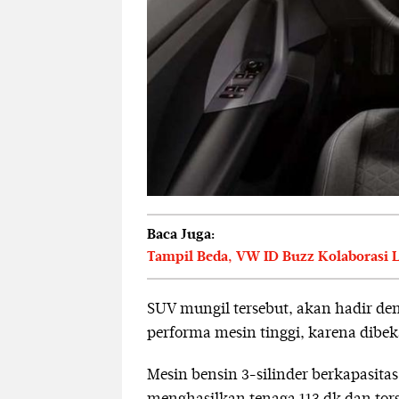
Baca Juga:
Tampil Beda, VW ID Buzz Kolaborasi L
SUV mungil tersebut, akan hadir de
performa mesin tinggi, karena dibeka
Mesin bensin 3-silinder berkapasitas 