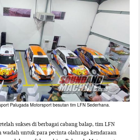
orsport Palugada Motorsport besutan tim LFN Sederhana.
telah sukses di berbagai cabang balap, tim LFN
wadah untuk para pecinta olahraga kendaraan