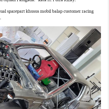
tu tujuan Palugada.” kata H. Putra Rizky.
ual sparepart khusus mobil balap customer racing
.