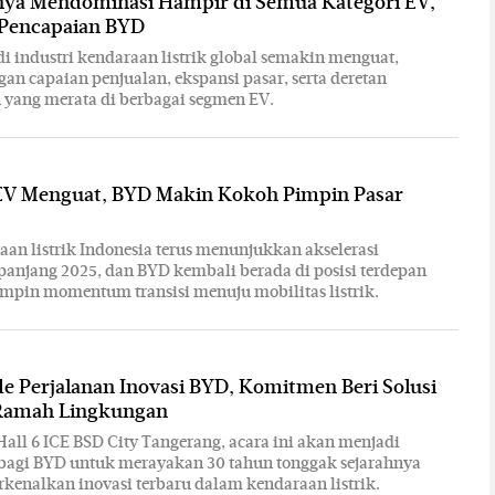
nya Mendominasi Hampir di Semua Kategori EV,
 Pencapaian BYD
i industri kendaraan listrik global semakin menguat,
gan capaian penjualan, ekspansi pasar, serta deretan
yang merata di berbagai segmen EV.
EV Menguat, BYD Makin Kokoh Pimpin Pasar
aan listrik Indonesia terus menunjukkan akselerasi
epanjang 2025, dan BYD kembali berada di posisi terdepan
pin momentum transisi menuju mobilitas listrik.
e Perjalanan Inovasi BYD, Komitmen Beri Solusi
 Ramah Lingkungan
 Hall 6 ICE BSD City Tangerang, acara ini akan menjadi
bagi BYD untuk merayakan 30 tahun tonggak sejarahnya
kenalkan inovasi terbaru dalam kendaraan listrik.