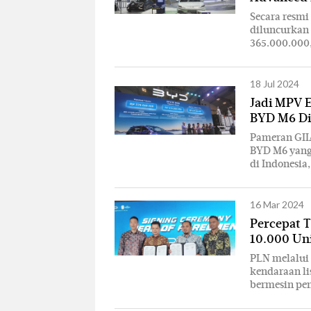
Secara resm
diluncurkan 
365.000.000,
18 Jul 2024
Jadi MPV 
BYD M6 Di
Pameran GII
BYD M6 yang
di Indonesia
16 Mar 2024
Percepat T
10.000 Uni
PLN melalui
kendaraan li
bermesin pe