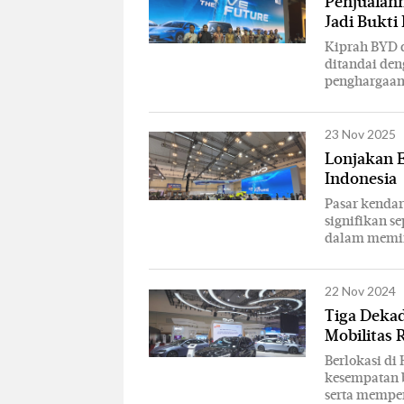
Penjualan
Jadi Bukti
Kiprah BYD d
ditandai den
penghargaan 
23 Nov 2025
Lonjakan 
Indonesia
Pasar kendar
signifikan s
dalam memim
22 Nov 2024
Tiga Dekad
Mobilitas
Berlokasi di
kesempatan 
serta memper