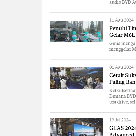
audio BYD At
11 Agu 2024
Penuhi Ti
Gelar M6E
Guna mengak
menggelar M
01 Agu 2024
Cetak Suks
Paling Ba
Keikutsertaa
Dimana BYD M
test drive, 
19 Jul 2024
GIIAS 2024
Advanced J