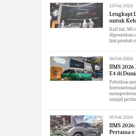
10 Feb 2026
Lengkapi L
untuk Kelu
Kali ini, M
diposisikan 
lini produk e
06 Feb 2026
IIMS 2026 
E4 di Duni
Pabrikan mo
Internationa
memperkenal
tampil perda
05 Feb 2026
IIMS 2026
Pertama e 