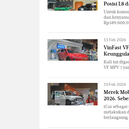
Posisi L8 
Untuk konsu
dan kenyama
Rp589.000.0
11 Feb 2026
VinFast VF
Keunggul
Kali ini diga
VF MPV 7 ya
10 Feb 2026
Merek Mobi
2026. Seb
iCar sebagai
melakukan de
berlangsung 