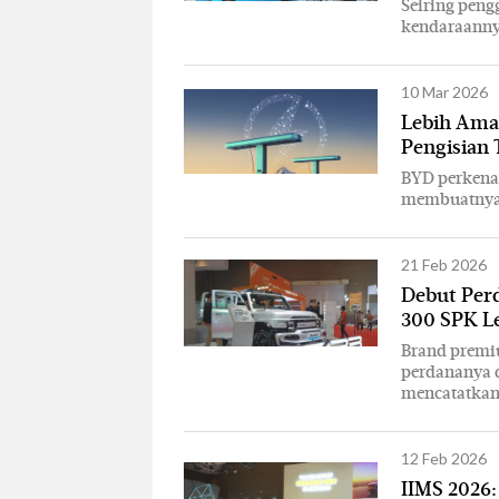
Seiring peng
kendaraanny
10 Mar 2026
Lebih Aman
Pengisian 
BYD perkenal
membuatnya l
21 Feb 2026
Debut Perd
300 SPK L
Brand premi
perdananya d
mencatatkan 
12 Feb 2026
IIMS 2026: