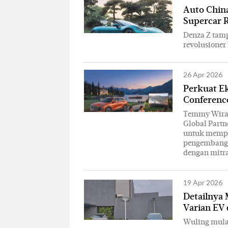
Auto Chin
Supercar 
Denza Z tamp
revolusioner 
26 Apr 2026
Perkuat Ek
Conferenc
Temmy Wirad
Global Partn
untuk memper
pengembangan
dengan mitr
19 Apr 2026
Detailnya 
Varian EV
Wuling mula