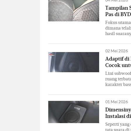
Tampilan S
Pas di BYD
Fokus utama 
dimana telah
hasil suaran
02 Mei 2026
Adaptif di
Cocok unt
Lini subwoof
ruang terbat
karakter bass
01 Mei 2026
Dimensinya
Instalasi d
Seperti yang
tata suara di