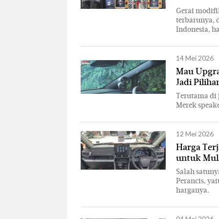
Gerai modifi
terbarunya,
Indonesia, h
14 Mei 2026
Mau Upgrad
Jadi Piliha
Terutama di 
Merek speaker
12 Mei 2026
Harga Ter
untuk Mul
Salah satuny
Perancis, ya
harganya.
04 Mei 2026