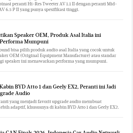
binasi peranti Hi-Res Tweeter AV 1.1 II dengan peranti Mid-
V 6.5 P II yang punya spesifikasi tinggi.
ikan Speaker OEM, Produk Asal Italia ini
 Performa Mumpuni
Sound bisa pilih produk audio asal Italia yang cocok untuk
aker OEM (Original Equipment Manufacture) atau standar
agi speaker ini menawarkan performa yang mumpuni.
 Kabin BYD Atto 1 dan Geely EX2, Peranti ini Jadi
pgrade Audio
anti yang menjadi favorit upgrade audio membuat
 lebih adaptif, khususnya di kabin BYD Atto 1 dan Geely EX2.
ia CAN Finals 2026, Indonesia Car Audio Network