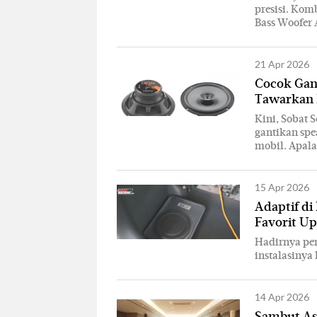
presisi. Kom
Bass Woofer A
21 Apr 2026
Cocok Gant
Tawarkan
Kini, Sobat 
gantikan spe
mobil. Apal
15 Apr 2026
Adaptif di
Favorit U
Hadirnya per
instalasinya
14 Apr 2026
Sambut As