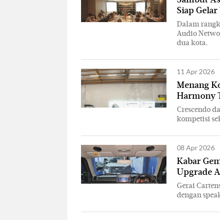
Siap Gelar
Dalam rangka
Audio Networ
dua kota.
11 Apr 2026
Menang Ko
Harmony T
Crescendo d
kompetisi se
08 Apr 2026
Kabar Gem
Upgrade A
Gerai Carte
dengan speak