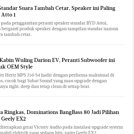
tandar Suara Tambah Cetar, Speaker ini Paling
 Atto 1
pada penggantian peranti speaker standar BYD Atto1,
 berganti produk speaker dengan tampilan standar namun
ya tambah cetar.
 Kabin Wuling Darion EV, Peranti Subwoofer ini
uk OEM Style
er Hertz MPS 250 S4 hadir dengan performa maksimal di
as, cocok bagi Sobat Sound yang mau upgrade dengan
nya tight, deep dan tetap clean di setiap beat.
 Ringkas, Dominations BangBass 80 Jadi Pilihan
i Geely EX2
 diterapkan gerai Victory Audio pada instalasi upgrade system
 mobil elektrik yang sedang hits, yaitu Geely EX2.