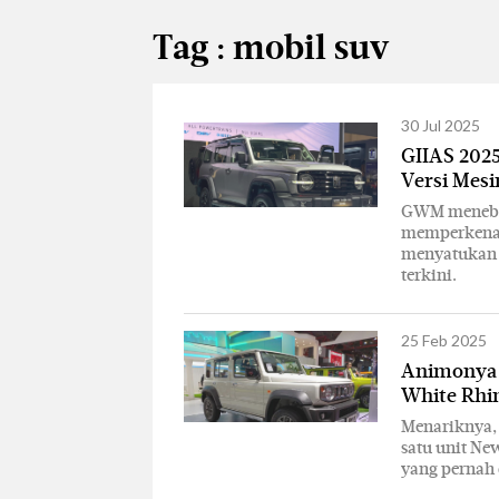
Tag : mobil suv
30 Jul 2025
GIIAS 2025
Versi Mesi
GWM menebar
memperkenalk
menyatukan 
terkini.
25 Feb 2025
Animonya 
White Rhin
Menariknya, 
satu unit Ne
yang pernah