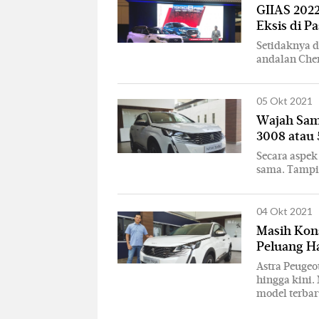
GIIAS 202
Eksis di P
Setidaknya d
andalan Cher
05 Okt 2021
Wajah Sama
3008 atau
Secara aspek
sama. Tampil
04 Okt 2021
Masih Kons
Peluang Ha
Astra Peugeo
hingga kini.
model terba