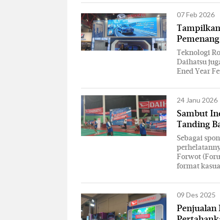
07 Feb 2026
Tampilkan
Pemenang 
Teknologi Ro
Daihatsu ju
Ened Year Fes
24 Janu 2026
Sambut Ind
Tanding B
Sebagai spon
perhelatann
Forwot (For
format kasua
09 Des 2025
Penjualan 
Pertahank