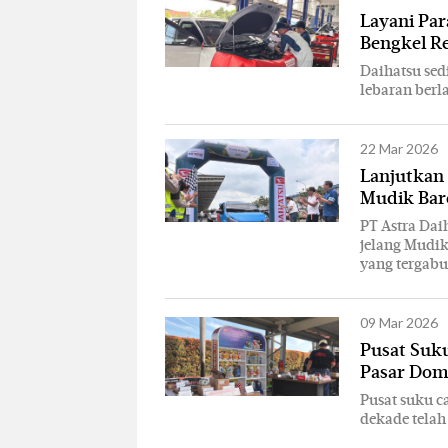
Layani Par
Bengkel R
Daihatsu sed
lebaran berl
22 Mar 2026
Lanjutkan
Mudik Bar
PT Astra Dai
jelang Mudi
yang tergabu
09 Mar 2026
Pusat Suku
Pasar Dom
Pusat suku c
dekade telah