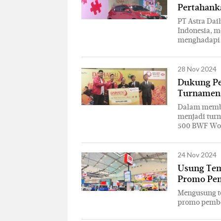
Pertahank
PT Astra Dai
Indonesia, 
menghadapi k
28 Nov 2024
Dukung Peb
Turnamen 
Dalam membu
menjadi turn
500 BWF Worl
24 Nov 2024
Usung Tem
Promo Pem
Mengusung t
promo pembe