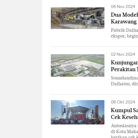
04 Nov 2024
Dua Model 
Karawang 
Pabrik Daih
ekspor, begin
02 Nov 2024
Kunjungan 
Perakitan 
Soundandmac
Daihatsu, di
08 Okt 2024
Kumpul Sa
Cek Keseh
Antusiasnya 
di Kota Mak
berikan cek k