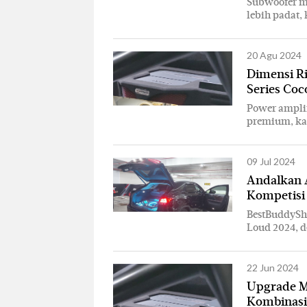
Subwoofer mu
lebih padat,
20 Agu 2024
Dimensi R
Series Co
Power amplif
premium, kar
09 Jul 2024
Andalkan A
Kompetisi
BestBuddySho
Loud 2024, d
22 Jun 2024
Upgrade M
Kombinasi 