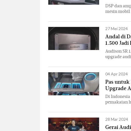
DSP dan amp
mesin mobil
27 Mei 2024
Andal di D
1.500 Jadi
Audison SR 1
upgrade aud
04 Apr 2024
Pas untuk 
Upgrade Au
Di Indonesia
pemakaian ha
28 Mar 2024
Gerai Aud