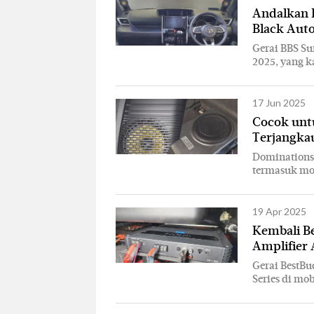
Andalkan P
Black Auto
Gerai BBS Su
2025, yang k
17 Jun 2025
Cocok untu
Terjangka
Dominations 
termasuk mob
19 Apr 2025
Kembali B
Amplifier 
Gerai BestB
Series di mob