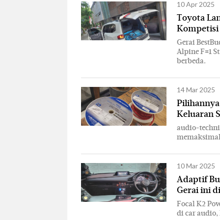
10 Apr 2025
Toyota La
Kompetisi
Gerai BestBu
Alpine F#1 St
berbeda.
14 Mar 2025
Pilihanny
Keluaran S
audio-techni
memaksimalk
10 Mar 2025
Adaptif Bu
Gerai ini 
Focal K2 Pow
di car audio,