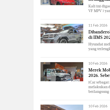
Kali ini diga
VF MPV 7 ya
11 Feb 2026
Dibandero
di IIMS 20
Hyundai melu
yang terleng
10 Feb 2026
Merek Mobi
2026. Seb
iCar sebagai
melakukan de
berlangsung 
10 Feb 2026