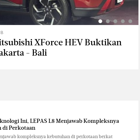
IB
B
B
B
WIB
Mitsubishi XForce HEV Buktikan
ki New XL7 Jadi Rekomendasi
mumkan Harga Resmi T2 i-DM,
nya Sudah Produksi Lokal, BYD
ki New XL7 Sekarang Tersedia
karta - Bali
AS 2026
uta
k Baru
Ice Grayish Blue
knologi Ini, LEPAS L8 Menjawab Kompleksnya
 di Perkotaan
njawab kompleksnya kebutuhan di perkotaan berkat