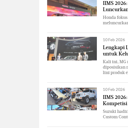
IIMS 2026
Luncurkan
Honda fokus
meluncurkan
10 Feb 2026
Lengkapi L
untuk Kelu
Kali ini, M
diposisikan 
lini produk e
10 Feb 2026
IIMS 2026
Kompetisi
Suzuki hadir
Custom Conte