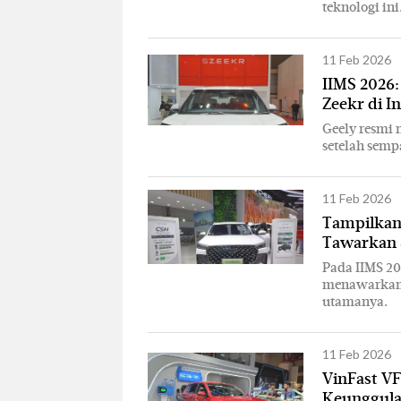
teknologi ini
11 Feb 2026
IIMS 2026:
Zeekr di I
Geely resmi 
setelah semp
11 Feb 2026
Tampilkan 
Tawarkan S
Pada IIMS 20
menawarkan S
utamanya.
11 Feb 2026
VinFast VF
Keunggul