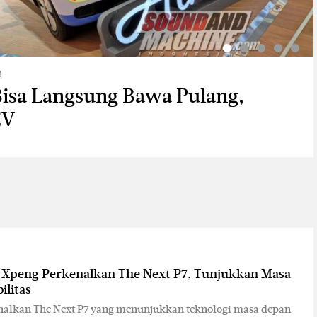
B
IB
B
B
B
 Bisa Langsung Bawa Pulang,
Mitsubishi XForce HEV Buktikan
ki New XL7 Jadi Rekomendasi
mumkan Harga Resmi T2 i-DM,
nya Sudah Produksi Lokal, BYD
EV
karta - Bali
AS 2026
uta
k Baru
: Xpeng Perkenalkan The Next P7, Tunjukkan Masa
ilitas
nalkan The Next P7 yang menunjukkan teknologi masa depan