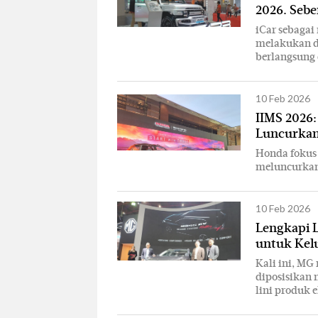
2026. Seb
iCar sebagai
melakukan de
berlangsung 
10 Feb 2026
IIMS 2026
Luncurkan
Honda fokus
meluncurkan
10 Feb 2026
Lengkapi L
untuk Kelu
Kali ini, M
diposisikan 
lini produk e