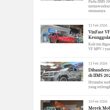
Pada IIMS 20
menawarkan S
utamanya.
11 Feb 2026
VinFast VF
Keunggul
Kali ini diga
VF MPV 7 ya
11 Feb 2026
Dibandero
di IIMS 20
Hyundai melu
yang terleng
10 Feb 2026
Merek Mobi