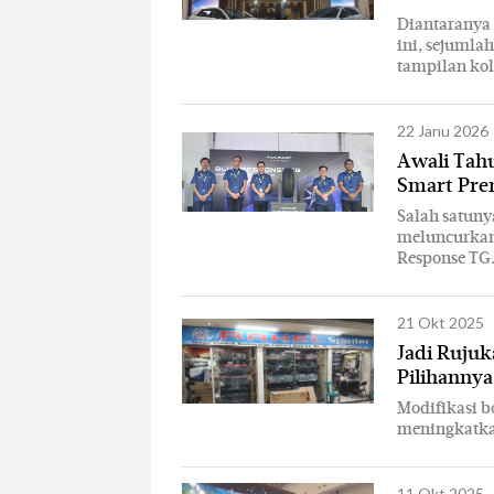
Diantaranya 
ini, sejumla
tampilan kol
22 Janu 2026
Awali Tah
Smart Pr
Salah satuny
meluncurkan
Response TG
21 Okt 2025
Jadi Rujuk
Pilihanny
Modifikasi bo
meningkatka
11 Okt 2025