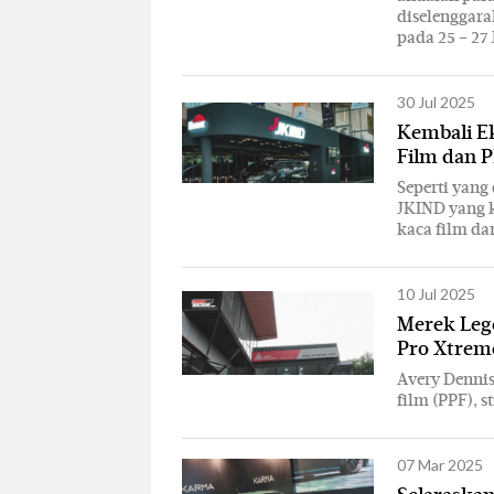
diselenggara
pada 25 – 27 
30 Jul 2025
Kembali E
Film dan 
Seperti yang 
JKIND yang 
kaca film da
10 Jul 2025
Merek Lege
Pro Xtrem
Avery Dennis
film (PPF), s
07 Mar 2025