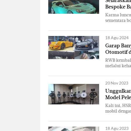
Selaraska
Bespoke B
Karma luncur
sementara bo
18 Agu 2024
Garap Ban
Otomotif d
RWB kembali 
melalui keha
20 Nov 2023
Unggulkan
Model Pel
Kali ini, HS
mobil dengan
18 Agu 2023