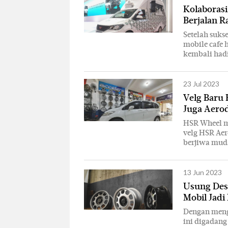
Kolaboras
Berjalan 
Setelah suks
mobile cafe 
kembali hadi
23 Jul 2023
Velg Baru
Juga Aero
HSR Wheel m
velg HSR Aer
berjiwa mud
13 Jun 2023
Usung Des
Mobil Jadi
Dengan meng
ini digadang