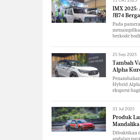
IMX 2025: 
JB74 Berga
Pada pameran
menampilkan 
berkode bodi
25 Sep 2025
Tambah Va
Alpha Kur
Penambahan a
Hybrid Alph
ekspresi bag
31 Jul 2025
Produk La
Mandalika
Dibuktikan 
andalan par