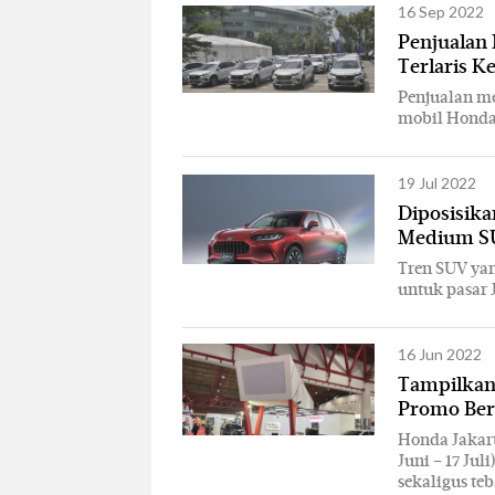
16 Sep 2022
Penjualan 
Terlaris K
Penjualan me
mobil Honda t
19 Jul 2022
Diposisik
Medium SU
Tren SUV ya
untuk pasar 
16 Jun 2022
Tampilkan
Promo Berh
Honda Jakart
Juni – 17 Ju
sekaligus te